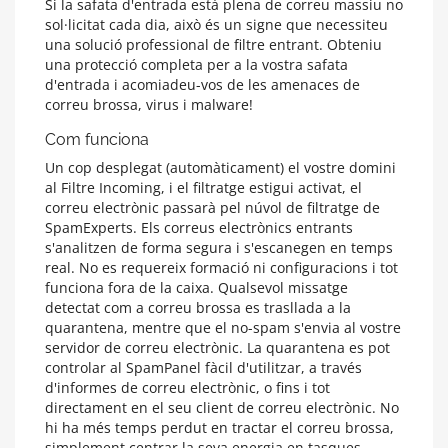
Si la safata d'entrada està plena de correu massiu no
sol·licitat cada dia, això és un signe que necessiteu
una solució professional de filtre entrant. Obteniu
una protecció completa per a la vostra safata
d'entrada i acomiadeu-vos de les amenaces de
correu brossa, virus i malware!
Com funciona
Un cop desplegat (automàticament) el vostre domini
al Filtre Incoming, i el filtratge estigui activat, el
correu electrònic passarà pel núvol de filtratge de
SpamExperts. Els correus electrònics entrants
s'analitzen de forma segura i s'escanegen en temps
real. No es requereix formació ni configuracions i tot
funciona fora de la caixa. Qualsevol missatge
detectat com a correu brossa es trasllada a la
quarantena, mentre que el no-spam s'envia al vostre
servidor de correu electrònic. La quarantena es pot
controlar al SpamPanel fàcil d'utilitzar, a través
d'informes de correu electrònic, o fins i tot
directament en el seu client de correu electrònic. No
hi ha més temps perdut en tractar el correu brossa,
simplement centrar la seva energia en tasques