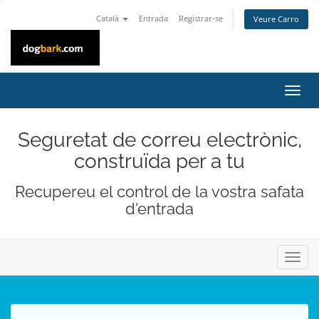
Català
Entrada
Registrar-se
Veure Carro
Canv
la
nave
Seguretat de correu electrònic,
construïda per a tu
Recupereu el control de la vostra safata
d'entrada
Canvi
la
naveg