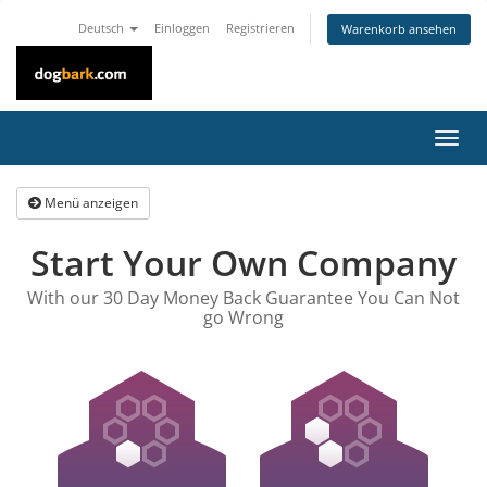
Deutsch
Einloggen
Registrieren
Warenkorb ansehen
Navig
ein-/
Menü anzeigen
Start Your Own Company
With our 30 Day Money Back Guarantee You Can Not
go Wrong