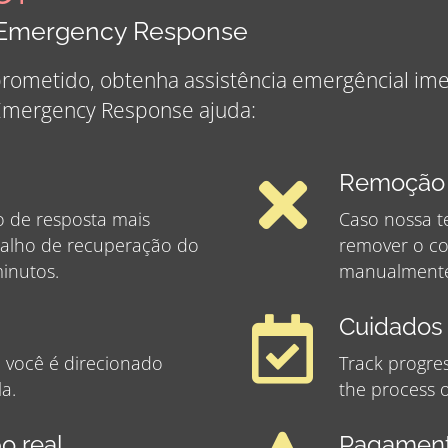
k Emergency Response
prometido, obtenha assistência emergêncial im
 Emergency Response ajuda:
Remoção 
 de resposta mais
Caso nossa t
abalho de recuperação do
remover o co
inutos.
manualment
Cuidados 
 você é direcionado
Track progre
a.
the process o
o real
Pagament