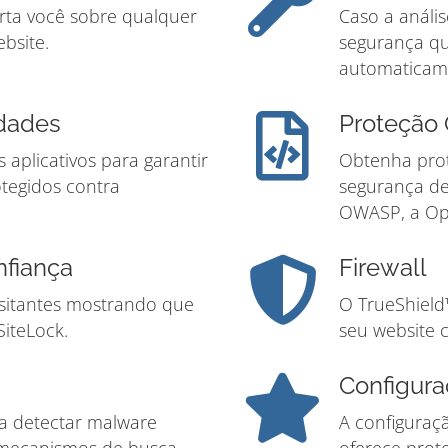
rta você sobre qualquer
Caso a análi
bsite.
segurança q
automaticam
idades
Proteçã
 aplicativos para garantir
Obtenha prot
otegidos contra
segurança de
OWASP, a Ope
nfiança
Firewall
isitantes mostrando que
O TrueShield
SiteLock.
seu website 
Configura
 a detectar malware
A configuraç