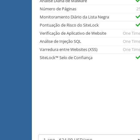
Análise Diária de Malware
Número de Páginas
2
Monitoramento Diário da Lista Negra
Pontuação de Risco do SiteLock
Verificação de Aplicativo de Website
One Tim
Análise de Injeção SQL
One Tim
Varredura entre Websites (XSS)
One Tim
SiteLock™ Selo de Confiança