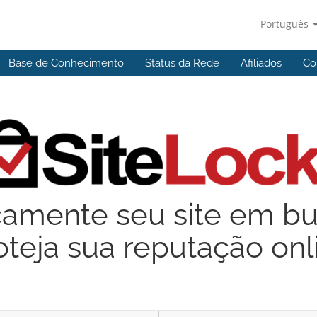
Português
Base de Conhecimento
Status da Rede
Afiliados
Co
camente seu site em b
oteja sua reputação onl