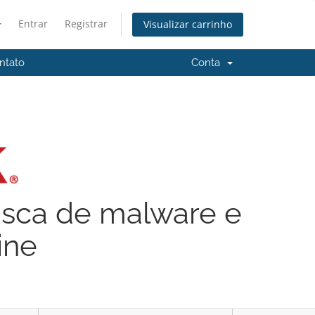
Entrar
Registrar
Visualizar carrinho
ntato
Conta
usca de malware e
ine