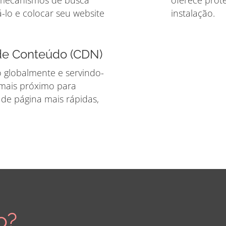
 mecanismos de busca
oferece prot
lo e colocar seu website
instalação.
 de Conteúdo (CDN)
-o globalmente e servindo-
l mais próximo para
de página mais rápidas,
o?