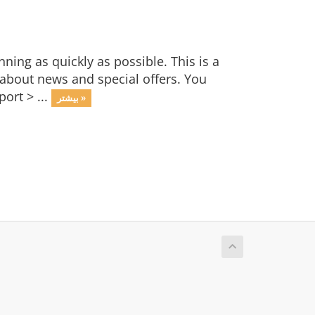
ng as quickly as possible. This is a
bout news and special offers. You
ort > ...
بیشتر »