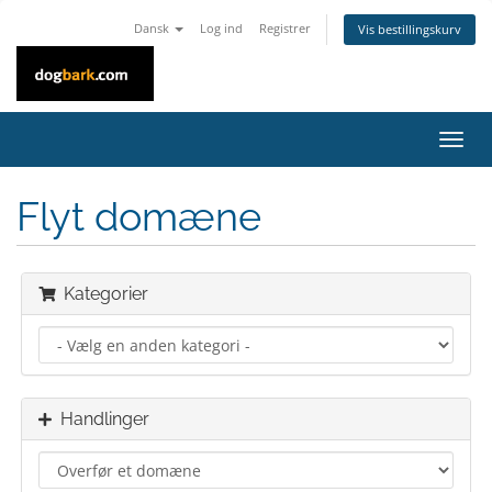
Dansk
Log ind
Registrer
Vis bestillingskurv
Skift
navig
Flyt domæne
Kategorier
Handlinger