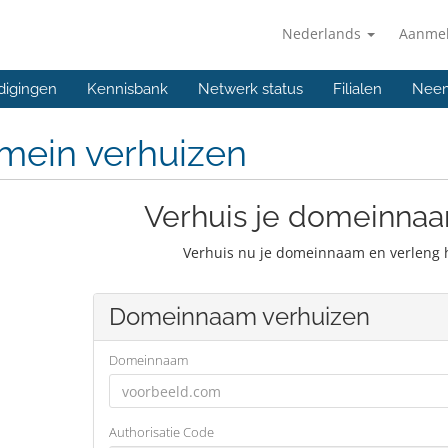
Nederlands
Aanme
digingen
Kennisbank
Netwerk status
Filialen
Neem
mein verhuizen
Verhuis je domeinnaa
Verhuis nu je domeinnaam en verleng 
Domeinnaam verhuizen
Domeinnaam
Authorisatie Code