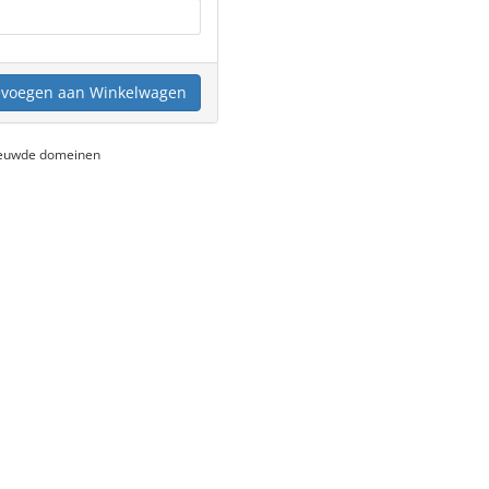
voegen aan Winkelwagen
nieuwde domeinen