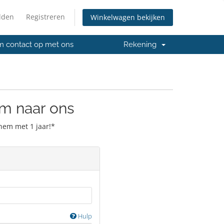
lden
Registreren
Winkelwagen bekijken
 contact op met ons
Rekening
m naar ons
hem met 1 jaar!*
Hulp