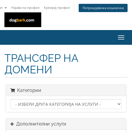
an
Најава на профил
Креирај профил
Потрошувачка кошничка
Вклу
ја
нави
ТРАНСФЕР НА
ДОМЕНИ
Категории
Дополнителни услуги